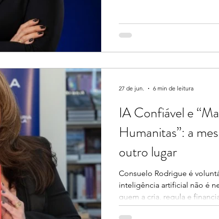
ferramentas ou conheciment
proposta foi apresentada da
minha trajetória, percebi q
dos profissionais de dados é
utilizando argumentos que 
trabalha com dados, mas nã
quem toma de
27 de jun.
6 min de leitura
IA Confiável e “Ma
Humanitas”: a mes
outro lugar
Consuelo Rodrigue é voluntá
inteligência artificial não é 
quem a cria, regula e financia
12). A frase é do Papa Leão X