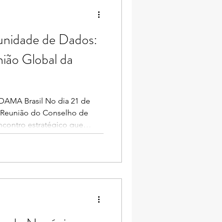
nidade de Dados:
ião Global da
 DAMA Brasil No dia 21 de
 a Reunião do Conselho de
contro estratégico que
ização para o fortalecimento
dos. Evento Global na Suíça:
tal Um dos marcos do
 este ano é o "Global Digital
ntro foi projetado para ser
s pilares da infraestr