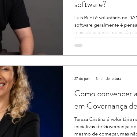
software?
Luís Rudí é voluntário na D
software geralmente é pensa
reais de usuários reais. Ou 
valor clara, um público-alvo
definido, um roteiro plane
estabelecido. Cada versão é 
manutenção e o aprimoramen
tempo. Entretanto, quando
de dados, a realidade é bem diferente
27 de jun.
3 min de leitura
dado
Como convencer a d
em Governança d
Tereza Cristina é voluntária
iniciativas de Governança d
mesmo de começar, mas não 