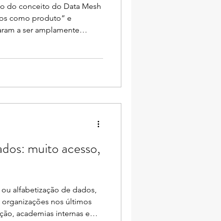
to do conceito do Data Mesh
os como produto” e
ram a ser amplamente
a existem poucas definições
uridade no tema. A verdade é
onseguiu entender ou
desses conceitos. A
nológica que passamos
urantes que as companhias
u DN
ados: muito acesso,
y, ou alfabetização de dados,
organizações nos últimos
ção, academias internas e