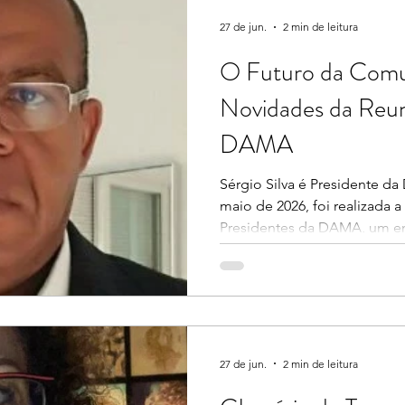
Um desses pad
27 de jun.
2 min de leitura
O Futuro da Comu
Novidades da Reun
DAMA
Sérgio Silva é Presidente da
maio de 2026, foi realizada
Presidentes da DAMA, um en
consolidou a visão da organ
do ecossistema global de da
Foco em Infraestrutura Digi
alinhamento estratégico para
Collaboration Event". O enco
um polo de discussão sobre o
27 de jun.
2 min de leitura