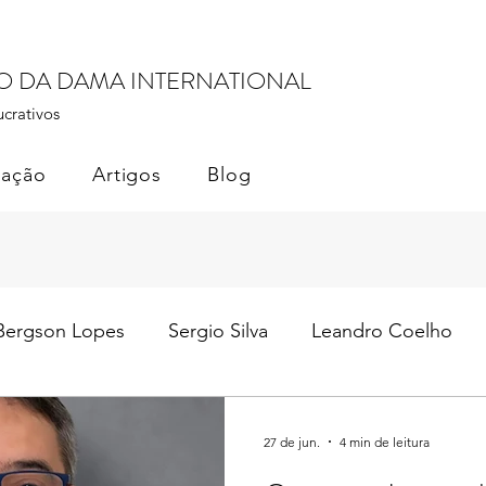
RO DA DAMA INTERNATIONAL
ucrativos
cação
Artigos
Blog
Bergson Lopes
Sergio Silva
Leandro Coelho
il
Soberania dos Dados
Monetização de Dados
27 de jun.
4 min de leitura