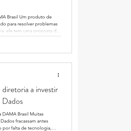
AMA Brasil Um produto de
do para resolver problemas
seja, ele tem uma proposta de
 mapeado, um proprietário
jado e um modelo de suporte
gerida facilitando a
to do ativo ao longo do
 comparamos com o cenário
. Cada vez mais
iretoria a investir
e Dados
 na DAMA Brasil Muitas
e Dados fracassam antes
por falta de tecnologia,