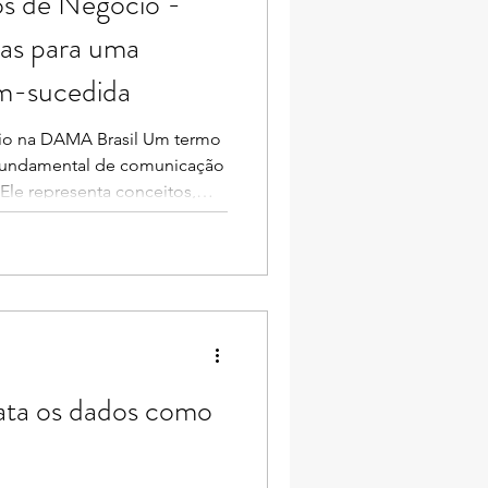
os de Negócio -
ias para uma
m-sucedida
rio na DAMA Brasil Um termo
fundamental de comunicação
Ele representa conceitos,
ras específicas que são
s e a gestão do negócio. Sua
te e sua documentação são
eficaz, a governança de
o na organização. Um
gócio, também conhecido
rata os dados como