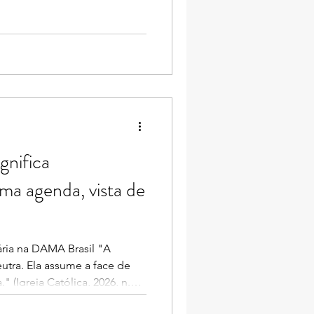
o técnico, mas porque a
 forma errada. Ao longo da
ue um dos maiores desafios
 tentar convencer a diretoria
fazem sentido para quem
o necessariamente para
gnifica
ma agenda, vista de
ria na DAMA Brasil "A
neutra. Ela assume a face de
." (Igreja Católica, 2026, n.
IV, na encíclica "Magnifica