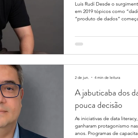
Luís Rudí Desde o surgimen
em 2019 tópicos como “dad
“produto de dados” começa
discutidos. Entretanto, aind
pacificadas e uma baixa mat
que o mercado ainda não c
materializar a profundidade 
velocidade da evolução tec
somada às limitações estrut
geralmente carregam no se
2 de jun.
4 min de leitura
A jabuticaba dos d
pouca decisão
As iniciativas de data literac
ganharam protagonismo nas 
anos. Programas de capacita