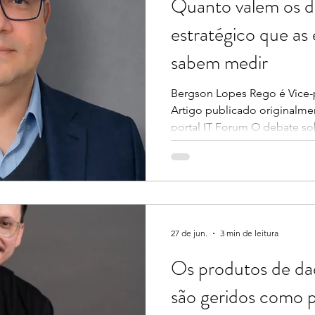
Quanto valem os d
eza Cristina
Luís Rudí
Consuelo Rodrigues
estratégico que as
sabem medir
Bergson Lopes Rego é Vice-
Artigo publicado originalm
portal IT Forum O debate s
está em construção. O que já 
apenas como conceito estra
da inteligência artificial tr
discussões corporativas. No 
tratados como ativos estratég
responder uma pergunta bás
27 de jun.
3 min de leitura
Os produtos de da
são geridos como 