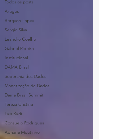
Todos os posts
Artigos
Bergson Lopes
Sergio Silva
Leandro Coelho
Gabriel Ribeiro
Institucional
DAMA Brasil
Soberania dos Dados
Monetização de Dados
Dama Brasil Summit
Tereza Cristina
Luís Rudí
Consuelo Rodrigues
Adriana Moutinho