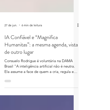
27 de jun.
6 min de leitura
IA Confiável e “Magnifica
Humanitas”: a mesma agenda, vista
de outro lugar
Consuelo Rodrigue é voluntária na DAMA
Brasil "A inteligência artificial não é neutra.
Ela assume a face de quem a cria, regula e
financia." (Igreja Católica, 2026, n. 12). A
frase é do Papa Leão XIV, na encíclica
"Magnifica Humanitas", assinada em 15 de