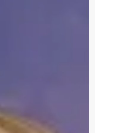
maio, sobre a salvaguarda da pessoa
humana na era da IA. Não é texto religioso
de circunstância. É um documento social,
herdeiro da "Rerum Novarum", escrito com
apoio de cientistas e pesquisadores da área,
que coloca a ética