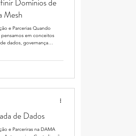
finir Domínios de
Adriana Moutinho
a Mesh
ação e Parcerias Quando
o pensamos em conceitos
 de dados, governança
e autoatendimento. Mas, na
 passo que costuma gerar mais
omo definir os domínios de
ício técnico Muitos times
a a plataforma: permissões,
pipelines. E, de fato, isso é
ada de Dados
ação e Parceriras na DAMA