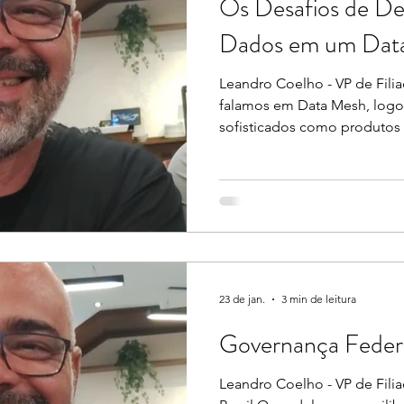
Os Desafios de De
eza Cristina
Luís Rudí
Consuelo Rodrigues
Dados em um Dat
Leandro Coelho - VP de Fili
falamos em Data Mesh, log
sofisticados como produtos
distribuída e plataformas d
prática, existe um primeiro
dúvidas do que respostas: c
dados? Mais do que um exerc
começam olhando apenas par
contas na nuvem, catálogos e 
e
23 de jan.
3 min de leitura
Governança Feder
Leandro Coelho - VP de Fili