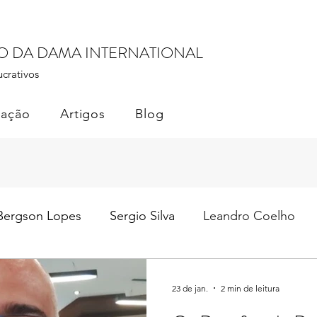
RO DA DAMA INTERNATIONAL
ucrativos
cação
Artigos
Blog
Bergson Lopes
Sergio Silva
Leandro Coelho
il
Soberania dos Dados
Monetização de Dados
23 de jan.
2 min de leitura