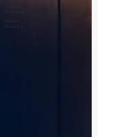
Consuelo
Rodrigues
Adriana
Moutinho