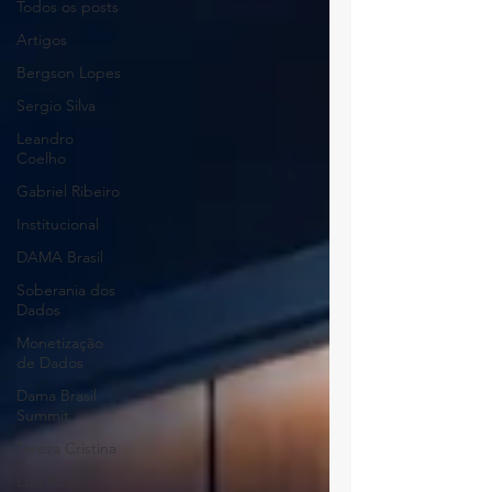
Todos os posts
Artigos
Bergson Lopes
Sergio Silva
Leandro
Coelho
Gabriel Ribeiro
Institucional
DAMA Brasil
Soberania dos
Dados
Monetização
de Dados
Dama Brasil
Summit
Tereza Cristina
Luís Rudí