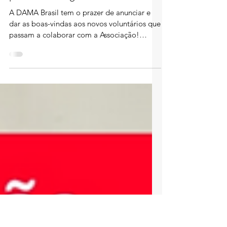
O voluntariado como pilar: DAMA
Brasil anuncia novos voluntários
para sua nova gestão
A DAMA Brasil tem o prazer de anunciar e
dar as boas-vindas aos novos voluntários que
passam a colaborar com a Associação!
Gostaríamos de parabenizar cada um desses
profissionais que, de forma generosa e
comprometida, dedicam seu tempo e
conhecimento para fortalecer a comunidade
de dados e impulsionar a maturidade em
gestão e governança de dados no Brasil.
Como uma associação sem fins lucrativos, a
DAMA Brasil é formada por pessoas físicas
que acreditam no poder transformador