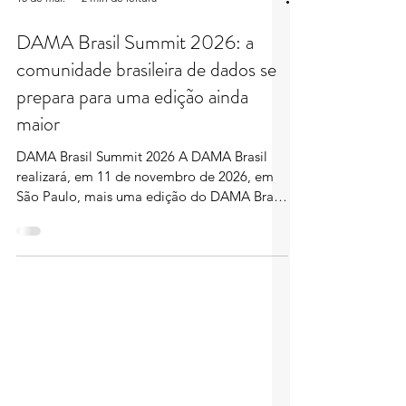
15 de mai.
2 min de leitura
DAMA Brasil Summit 2026: a
comunidade brasileira de dados se
prepara para uma edição ainda
maior
DAMA Brasil Summit 2026 A DAMA Brasil
realizará, em 11 de novembro de 2026, em
São Paulo, mais uma edição do DAMA Brasil
Summit, encontro dedicado a profissionais,
lideranças, especialistas, estudantes e
organizações que atuam com Gestão de
Dados, Governança de Dados, Qualidade de
Dados, Arquitetura de Dados, Inteligência
Artificial e temas relacionados. A expectativa
para 2026 é termos um evento com o dobro
de participantes em relação ao ano passado,