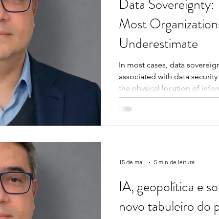
Data Sovereignty: 
eza Cristina
Luís Rudí
Consuelo Rodrigues
Most Organizations 
Underestimate
In most cases, data sovereign
associated with data security 
the physical location of info
comfortable, but clearly insuf
not just about complying wit
individuals, or keeping data 
deeper and more strategic: 
the data that sustains the bus
15 de mai.
5 min de leitura
IA, geopolítica e s
novo tabuleiro do 