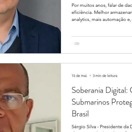
Por muitos anos, falar de da
eficiência. Melhor armazena
analytics, mais automação e, 
nuvem acelerou esse movimen
efeitos e a governança ent
de ordem. Ainda assim, há 
ainda é subestimado na pauta executiva: a soberania dos
dados.
15 de mai.
3 min de leitura
Soberania Digital
Submarinos Prote
Brasil
Sérgio Silva - Presidente da