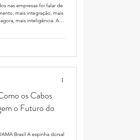
dos nas empresas foi falar de
mento, mais integração, mais
agora, mais inteligência. A
to, a IA potencializou seus
rou em cena como mecanismo
um tema fundamental que
: Como os Cabos
gem o Futuro do
 DAMA Brasil A espinha dorsal