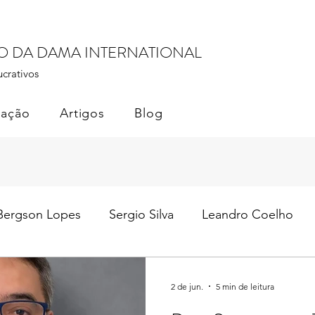
RO DA DAMA INTERNATIONAL
ucrativos
cação
Artigos
Blog
Bergson Lopes
Sergio Silva
Leandro Coelho
il
Soberania dos Dados
Monetização de Dados
2 de jun.
5 min de leitura