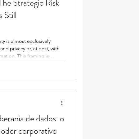
The Strategic Risk
Adriana Moutinho
Still
ty is almost exclusively
and privacy or, at best, with
rmation. This framing is
ficient. Data sovereignty is
h regulations, protecting
secure. It is about something
who actually holds power over
iness.
oberania de dados: o
poder corporativo