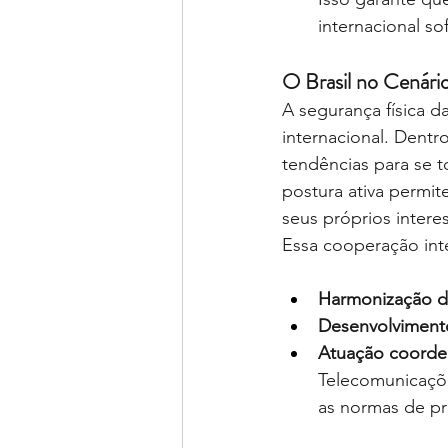
internacional so
O Brasil no Cenári
A segurança física 
internacional. Dentr
tendências para se t
postura ativa permit
seus próprios intere
Essa cooperação inte
Harmonização de
Desenvolviment
Atuação coorden
Telecomunicaçõ
as normas de pr