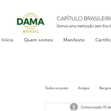
CAPÍTULO BRASILEI
Somos uma instituição sem fins l
Início
Quem somos
Manifesto
Certifi
Todos os posts
Artigos
Bergso
Comunicação
15 de
DAMA Brasil
Soberania dos D