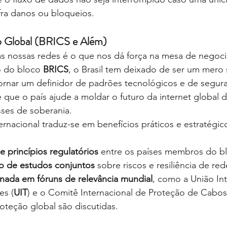
fra danos ou bloqueios.
o Global (BRICS e Além)
das nossas redes é o que nos dá força na mesa de negoc
o do bloco
BRICS
, o Brasil tem deixado de ser um mero
ornar um definidor de padrões tecnológicos e de segura
e que o país ajude a moldar o futuro da internet global
sses de soberania.
rnacional traduz-se em benefícios práticos e estratégic
 princípios regulatórios
 entre os países membros do b
o de estudos conjuntos
 sobre riscos e resiliência de re
ada em fóruns de relevância mundial
, como a União Int
es (
UIT
) e o Comitê Internacional de Proteção de Cabos
oteção global são discutidas.