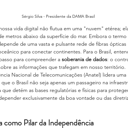
Sérgio Silva - Presidente da DAMA Brasil
nossa vida digital não flutua em uma "nuvem" etérea; el
de metros abaixo da superfície do mar. Embora o termo 
t depende de uma vasta e pulsante rede de fibras ópticas
oceânico para conectar continentes. Para o Brasil, enten
o passo para compreender a
soberania de dados
: o contr
sobre as informações que trafegam em nosso território.
ncia Nacional de Telecomunicações (Anatel) lidera uma es
 que o Brasil não seja apenas um passageiro na infraestr
que detém as bases regulatórias e físicas para protege
pender exclusivamente da boa vontade ou das diretri
ra como Pilar da Independência