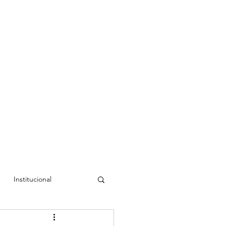
Institucional
a Cristina
Luís Rudí