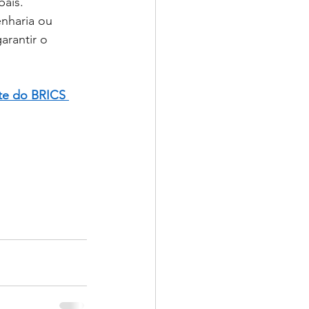
bais.
nharia ou 
arantir o 
ate do BRICS 