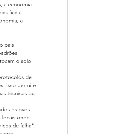
s, a economia 
is fica à 
onomia, a 
o país 
padrões 
 tocam o solo 
protocolos de 
os. Isso permite 
as técnicas ou 
odos os ovos 
s locais onde 
icos de falha". 
 rota 