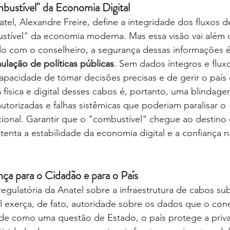
ustível" da Economia Digital
tel, Alexandre Freire, define a integridade dos fluxos
stível" da economia moderna. Mas essa visão vai além 
do com o conselheiro, a segurança dessas informações é
ulação de políticas públicas
. Sem dados íntegros e flux
pacidade de tomar decisões precisas e de gerir o país 
a física e digital desses cabos é, portanto, uma blindage
utorizadas e falhas sistêmicas que poderiam paralisar o 
ional. Garantir que o "combustível" chegue ao destino 
tenta a estabilidade da economia digital e a confiança na
ça para o Cidadão e para o País
regulatória da Anatel sobre a infraestrutura de cabos su
l exerça, de fato, autoridade sobre os dados que o con
rede como uma questão de Estado, o país protege a priv