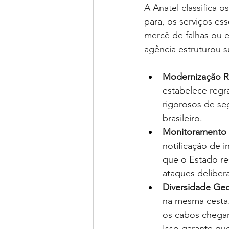
A Anatel classifica
para, os serviços es
mercê de falhas ou e
agência estruturou s
Modernização Re
estabelece regr
rigorosos de se
brasileiro.
Monitoramento 
notificação de i
que o Estado re
ataques deliber
Diversidade Geo
na mesma cesta.
os cabos chegam 
Isso garante qu