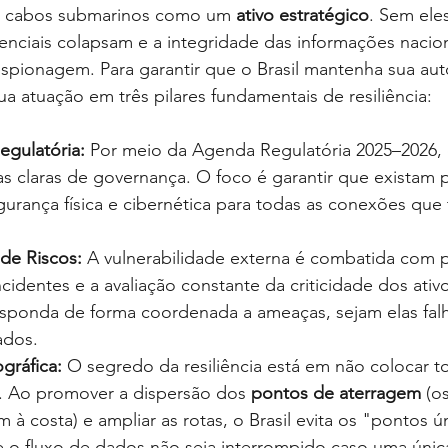
 os cabos submarinos como um
ativo estratégico
. Sem ele
senciais colapsam e a integridade das informações naciona
spionagem. Para garantir que o Brasil mantenha sua aut
ua atuação em três pilares fundamentais de resiliência:
gulatória:
 Por meio da Agenda Regulatória 2025–2026, 
as claras de governança. O foco é garantir que existam 
gurança física e cibernética para todas as conexões que
de Riscos:
 A vulnerabilidade externa é combatida com 
ncidentes e a avaliação constante da criticidade dos ativ
sponda de forma coordenada a ameaças, sejam elas falh
ados.
gráfica:
 O segredo da resiliência está em não colocar t
 Ao promover a dispersão dos 
pontos de aterragem
 (o
à costa) e ampliar as rotas, o Brasil evita os "pontos ún
e o fluxo de dados não seja interrompido caso uma única