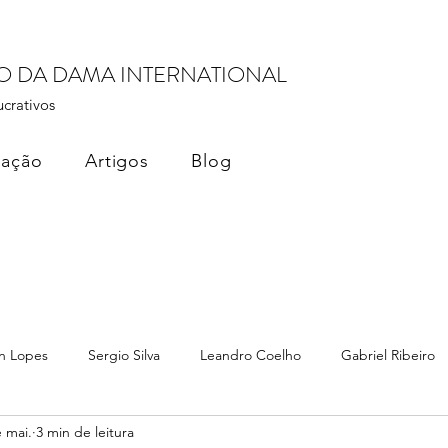
RO DA DAMA INTERNATIONAL
ucrativos
cação
Artigos
Blog
n Lopes
Sergio Silva
Leandro Coelho
Gabriel Ribeiro
 mai.
3 min de leitura
ados
Monetização de Dados
Dama Brasil Summit
Terez