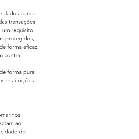
 de dados como 
das transações 
 um requisito 
os protegidos, 
de forma eficaz.
m contra 
de forma pura 
s instituições 
bmarinos 
ectam ao 
acidade do 