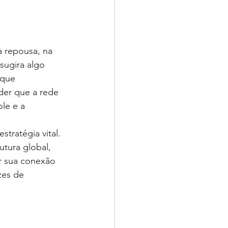
a repousa, na 
sugira algo 
 que 
der que a rede 
ole e a 
tratégia vital. 
utura global, 
r sua conexão 
zes de 