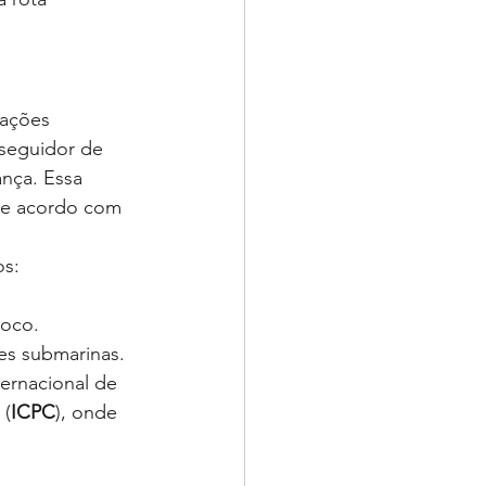
iações 
 seguidor de 
nça. Essa 
 de acordo com 
os:
loco.
des submarinas.
ernacional de 
 (
ICPC
), onde 