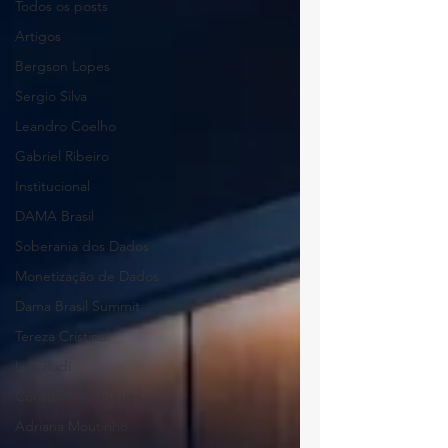
Todos os posts
Artigos
Bergson Lopes
Sergio Silva
Leandro Coelho
Gabriel Ribeiro
Institucional
DAMA Brasil
Soberania dos Dados
Monetização de Dados
Dama Brasil Summit
Tereza Cristina
Luís Rudí
Consuelo Rodrigues
Adriana Moutinho