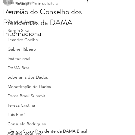
Todos os posts
16 de jan.
4 min de leitura
Reunião do Conselho dos
Artigos
Presidentes da DAMA
Bergson Lopes
Internacional
Sergio Silva
Leandro Coelho
Gabriel Ribeiro
Institucional
DAMA Brasil
Soberania dos Dados
Monetização de Dados
Dama Brasil Summit
Tereza Cristina
Luís Rudí
Consuelo Rodrigues
Sergio Silva - Presidente da DAMA Brasil
Adriana Moutinho