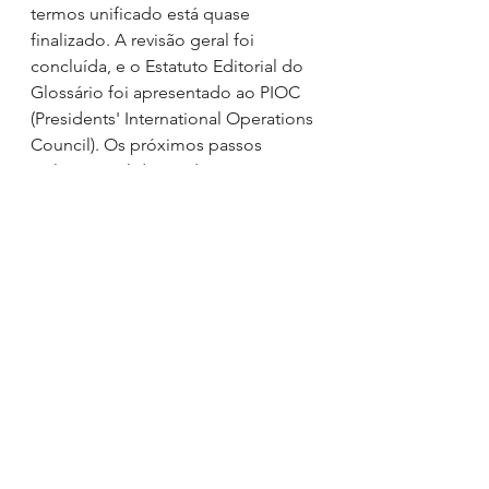
termos unificado está quase 
finalizado. A revisão geral foi 
concluída, e o Estatuto Editorial do 
Glossário foi apresentado ao PIOC 
(Presidents' International Operations 
Council). Os próximos passos 
incluem a validação do estatuto e a 
publicação da versão 1 do Glossário 
DAMA.
Fortalecimento da Certificação 
CDMP®
O Painel de Revisão Editorial do 
CDMP® Masters está em processo 
de formação. As entrevistas com 15 
candidatos pré-selecionados estão 
sendo finalizadas para a nomeação 
dos 7 membros finais do painel, 