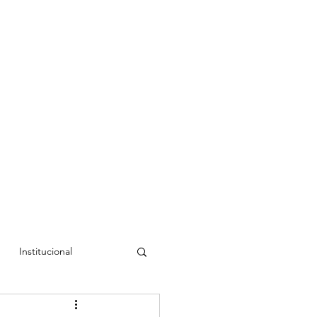
Institucional
a Cristina
Luís Rudí