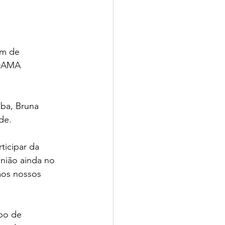
em de 
 DAMA 
ba, Bruna 
de. 
icipar da 
nião ainda no 
aos nossos 
po de 