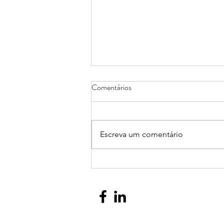
Comentários
Escreva um comentário
Conheça a Keynote de abertura
do DAMA Brasil Summit 2026