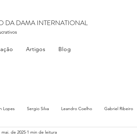
RO DA DAMA INTERNATIONAL
ucrativos
cação
Artigos
Blog
n Lopes
Sergio Silva
Leandro Coelho
Gabriel Ribeiro
 mai. de 2025
1 min de leitura
ados
Monetização de Dados
Dama Brasil Summit
Terez