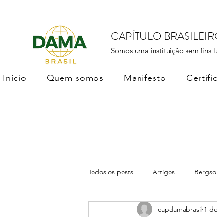
CAPÍTULO BRASILEI
Somos uma instituição sem fins l
Início
Quem somos
Manifesto
Certifi
Todos os posts
Artigos
Bergso
capdamabrasil
1 de
DAMA Brasil
Soberania dos D