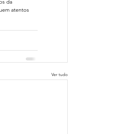
os da 
uem atentos 
Ver tudo