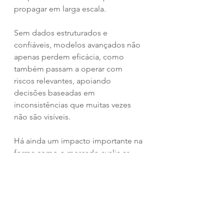
propagar em larga escala.
Sem dados estruturados e 
confiáveis, modelos avançados não 
apenas perdem eficácia, como 
também passam a operar com 
riscos relevantes, apoiando 
decisões baseadas em 
inconsistências que muitas vezes 
não são visíveis.
Há ainda um impacto importante na 
forma como o mercado avalia as 
empresas. 
Organizações intensivas em dados 
frequentemente apresentam valor 
de mercado muito superior ao seu 