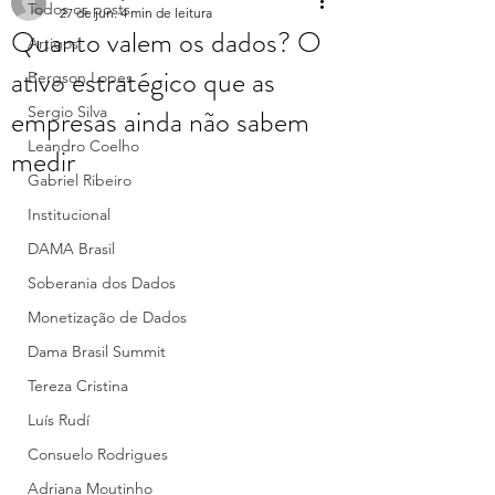
Todos os posts
27 de jun.
4 min de leitura
Quanto valem os dados? O
Artigos
ativo estratégico que as
Bergson Lopes
empresas ainda não sabem
Sergio Silva
Leandro Coelho
medir
Gabriel Ribeiro
Institucional
DAMA Brasil
Soberania dos Dados
Monetização de Dados
Dama Brasil Summit
Tereza Cristina
Luís Rudí
Consuelo Rodrigues
Adriana Moutinho