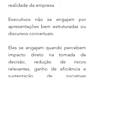
realidade da empresa.
Executivos não se engajam por 
apresentações bem estruturadas ou 
discursos conceituais. 
Eles se engajam quando percebem 
impacto direto na tomada de 
decisão, redução de riscos 
relevantes, ganho de eficiência e 
sustentação de iniciativas 
estratégicas como advanced 
analytics, ciência de dados e 
Inteligência Artificial. Falar de dados 
é importante, mas  demonstrar valor 
é indispensável.
A dificuldade de engajar lideranças 