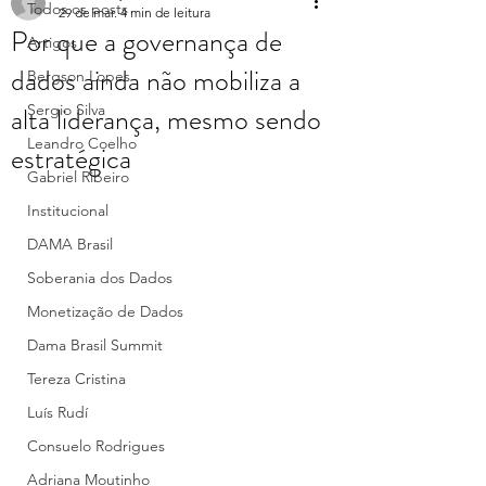
Todos os posts
29 de mar.
4 min de leitura
Por que a governança de
Artigos
dados ainda não mobiliza a
Bergson Lopes
alta liderança, mesmo sendo
Sergio Silva
Leandro Coelho
estratégica
Gabriel Ribeiro
Institucional
DAMA Brasil
Soberania dos Dados
Monetização de Dados
Dama Brasil Summit
Tereza Cristina
Luís Rudí
Consuelo Rodrigues
Adriana Moutinho