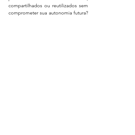
compartilhados ou reutilizados sem 
comprometer sua autonomia futura? 
Quais decisões estratégicas estão 
sendo implicitamente terceirizadas 
quando determinadas arquiteturas, 
plataformas ou modelos de IA são 
adotados? Que grau de 
reversibilidade existe, de fato, nas 
escolhas feitas hoje?
Assumir a soberania dos dados 
como tema estratégico implica 
incorporar o risco de dependência 
tecnológica e informacional à 
governança corporativa. Revisar 
contratos, arquiteturas e modelos 
operacionais sob a ótica da 
autonomia, e não apenas da 