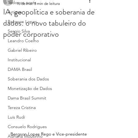
Todos os posts
15 de mai.
5 min de leitura
IA, geopolítica e soberania de
Artigos
dados: o novo tabuleiro do
Bergson Lopes
poder corporativo
Sergio Silva
Leandro Coelho
Gabriel Ribeiro
Institucional
DAMA Brasil
Soberania dos Dados
Monetização de Dados
Dama Brasil Summit
Tereza Cristina
Luís Rudí
Consuelo Rodrigues
Bergson Lopes Rego e Vice-presidente 
Adriana Moutinho