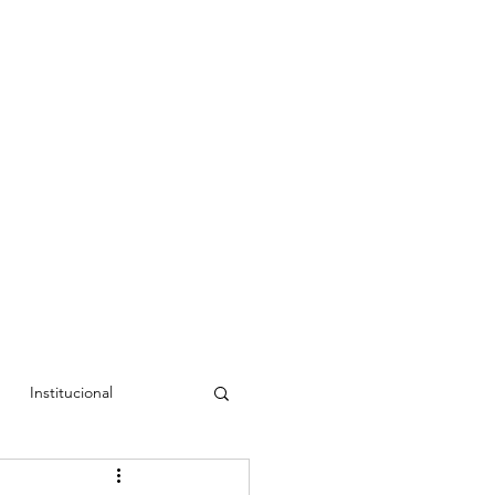
Institucional
a Cristina
Luís Rudí