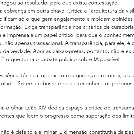
hegou ao resultado, para que exista contestação.
 cobrança em outra chave. Critica a "arquitetura da visi
lificam só o que gera engajamento e moldam opiniões ar
ormação. Exige transparência nos critérios de curadori
 e imprensa a um papel crítico, para que o conheciment
o, não apenas transacional. A transparência, para ele, é 
 da verdade. Abrir as caixas-pretas, portanto, não é exi
. É o que torna o debate público sobre IA possível.
resiliência técnica: operar com segurança em condições a
olado. Sistema robusto é o que reconhece os próprios l
lia o olhar. Leão XIV dedica espaço à crítica do transum
rentes que leem o progresso como superação dos limit
 não é defeito a eliminar. É dimensão constitutiva da pes