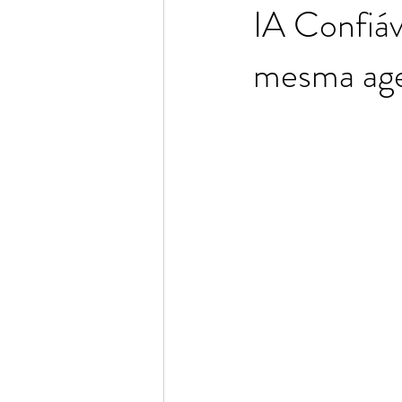
IA Confiáv
mesma agen
Consuelo Rodrigues
Adriana 