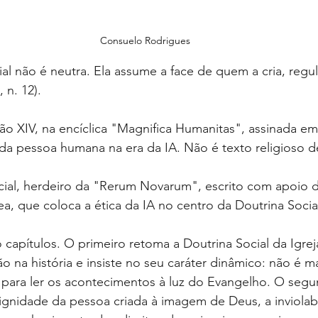
Consuelo Rodrigues
icial não é neutra. Ela assume a face de quem a cria, regul
, n. 12).
ão XIV, na encíclica "Magnifica Humanitas", assinada em
da pessoa humana na era da IA. Não é texto religioso de
al, herdeiro da "Rerum Novarum", escrito com apoio de
a, que coloca a ética da IA no centro da Doutrina Social
o capítulos. O primeiro retoma a Doutrina Social da Igre
 na história e insiste no seu caráter dinâmico: não é m
 para ler os acontecimentos à luz do Evangelho. O seg
ignidade da pessoa criada à imagem de Deus, a inviolab