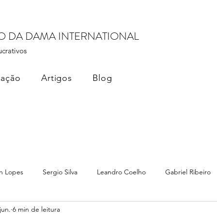
RO DA DAMA INTERNATIONAL
ucrativos
cação
Artigos
Blog
n Lopes
Sergio Silva
Leandro Coelho
Gabriel Ribeiro
jun.
6 min de leitura
ados
Monetização de Dados
Dama Brasil Summit
Terez