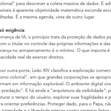
olonial" para descrever a coleta massiva de dados. E ad
nsíveis à aparente objetividade matemática esconde es
itadas. É a mesma agenda, vista de outro lugar.
 só exigência
rnança de IA, o princípio trata da proteção de dados pe
com o titular no controle das próprias informações e da
urança no armazenamento é o mínimo. O que importa é a
acidade real de exercer direitos.
 por outra porta. Leão XIV classifica a exploração comerc
ismo colonial", em que grandes corporações se apropri
ormam em informação explorável. O ambiente digital vira,
predação". E há ainda a "arquitetura da visibilidade": p
urar o tempo do usuário, explorar suas fragilidades e pe
 orientar preferências. Proteger dado, para o Papa, nã
 intimidade e a liberdade interior contra sistemas feitos 