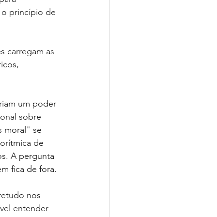
o princípio de 
es carregam as 
icos, 
criam um poder 
onal sobre 
 moral" se 
orítmica de 
s. A pergunta 
m fica de fora.
bretudo nos 
vel entender 