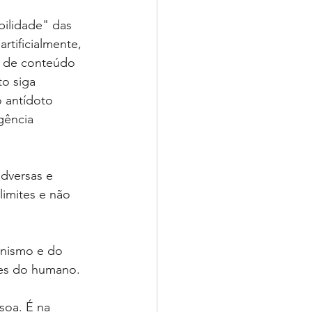
bilidade" das 
tificialmente, 
a de conteúdo 
o siga 
o antídoto 
gência 
dversas e 
imites e não 
anismo e do 
es do humano. 
soa. É na 