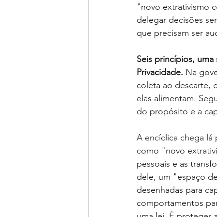
"novo extrativismo c
delegar decisões se
que precisam ser aud
Seis princípios, uma
Privacidade.
Na gove
coleta ao descarte, 
elas alimentam. Seg
do propósito e a cap
A encíclica chega lá
como "novo extrativ
pessoais e as transf
dele, um "espaço de 
desenhadas para capt
comportamentos para
uma lei. É proteger a