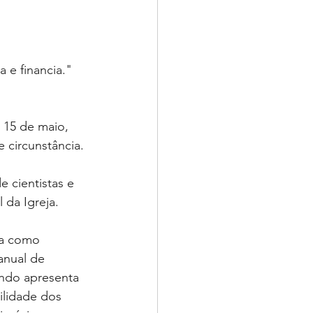
a e financia." 
 15 de maio, 
 circunstância. 
 cientistas e 
 da Igreja.
ja como 
anual de 
undo apresenta 
ilidade dos 