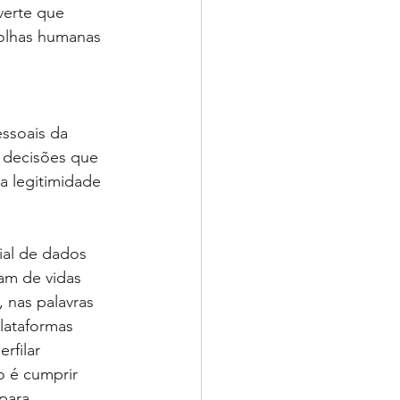
verte que 
colhas humanas 
ssoais da 
s decisões que 
 legitimidade 
ial de dados 
am de vidas 
 nas palavras 
lataformas 
rfilar 
o é cumprir 
para 