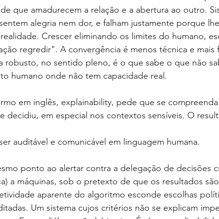
itude que amadurecem a relação e a abertura ao outro. Si
entem alegria nem dor, e falham justamente porque lhes
 realidade. Crescer eliminando os limites do humano, esc
ração regredir". A convergência é menos técnica e mais f
a robusto, no sentido pleno, é o que sabe o que não sa
ento humano onde não tem capacidade real.
rmo em inglês, explainability, pede que se compreend
e decidiu, em especial nos contextos sensíveis. O resul
a ser auditável e comunicável em linguagem humana.
mo ponto ao alertar contra a delegação de decisões crít
ça) a máquinas, sob o pretexto de que os resultados sã
etividade aparente do algoritmo esconde escolhas polít
itadas. Um sistema cujos critérios não se explicam imp