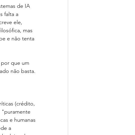
stemas de IA 
 falta a 
reve ele, 
ilosófica, mas 
be e não tenta 
a por que um 
tado não basta. 
icas (crédito, 
o "puramente 
icas e humanas 
ede a 