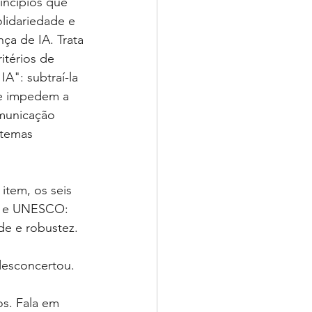
incípios que 
lidariedade e 
ça de IA. Trata 
itérios de 
A": subtraí-la 
ue impedem a 
municação 
stemas 
item, os seis 
DE e UNESCO: 
ade e robustez. 
desconcertou.
os. Fala em 