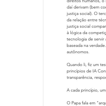
direitos humanos, o 
daí derivam (bem com
justiça social). O t
da relação entre téc
justiça social compa
à lógica da competi
tecnologia de servi
baseada na verdade. 
autônomos.
Quando li, fiz um tes
princípios de IA Con
transparência, respon
A cada princípio, u
O Papa fala em "arqu