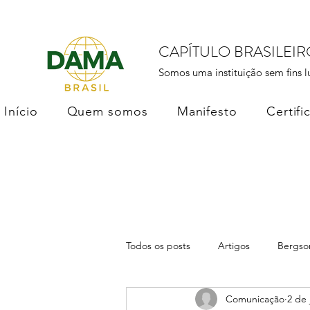
CAPÍTULO BRASILEI
Somos uma instituição sem fins l
Início
Quem somos
Manifesto
Certifi
Todos os posts
Artigos
Bergso
Comunicação
2 de 
DAMA Brasil
Soberania dos D