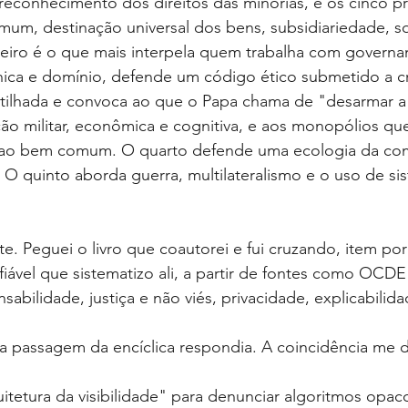
reconhecimento dos direitos das minorias, e os cinco pr
um, destinação universal dos bens, subsidiariedade, so
erceiro é o que mais interpela quem trabalha com governan
nica e domínio, defende um código ético submetido a cr
rtilhada e convoca ao que o Papa chama de "desarmar a I
ção militar, econômica e cognitiva, e aos monopólios q
r ao bem comum. O quarto defende uma ecologia da co
O quinto aborda guerra, multilateralismo e o uso de si
te. Peguei o livro que coautorei e fui cruzando, item por 
fiável que sistematizo ali, a partir de fontes como OC
sabilidade, justiça e não viés, privacidade, explicabilid
ma passagem da encíclica respondia. A coincidência me 
itetura da visibilidade" para denunciar algoritmos opac