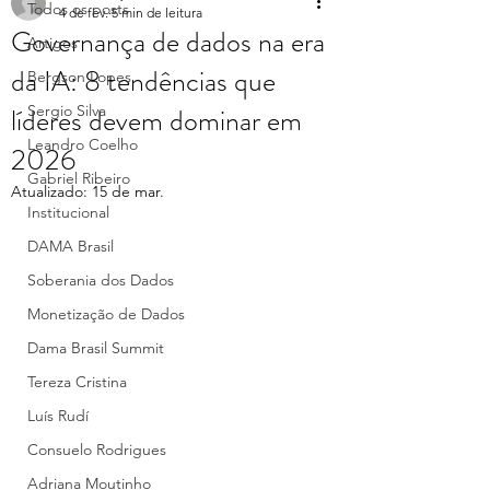
Todos os posts
4 de fev.
5 min de leitura
Governança de dados na era
Artigos
da IA: 8 tendências que
Bergson Lopes
líderes devem dominar em
Sergio Silva
Leandro Coelho
2026
Gabriel Ribeiro
Atualizado:
15 de mar.
Institucional
DAMA Brasil
Soberania dos Dados
Monetização de Dados
Dama Brasil Summit
Tereza Cristina
Luís Rudí
Consuelo Rodrigues
Adriana Moutinho