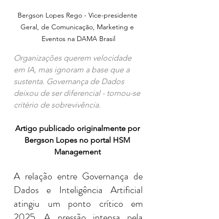
Bergson Lopes Rego - Vice-presidente 
Geral, de Comunicação, Marketing e 
Eventos na DAMA Brasil
Organizações querem velocidade 
em IA, mas ignoram a base que a 
sustenta. Governança de Dados 
deixou de ser diferencial - tornou-se 
critério de sobrevivência.
Artigo publicado originalmente por 
Bergson Lopes no portal HSM 
Management 
A relação entre Governança de 
Dados e Inteligência Artificial 
atingiu um ponto crítico em 
2025. A pressão intensa pela 