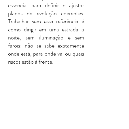
essencial para definir e ajustar 
planos de evolução coerentes. 
Trabalhar sem essa referência é 
como dirigir em uma estrada à 
noite, sem iluminação e sem 
faróis: não se sabe exatamente 
onde está, para onde vai ou quais 
riscos estão à frente.
8. Revisão do perfil dos 
profissionais de Governança de 
Dados –
 O mercado caminha 
rapidamente para uma demanda 
por profissionais com visão 
estratégica e holística. Ainda hoje, 
muitos times possuem excesso de 