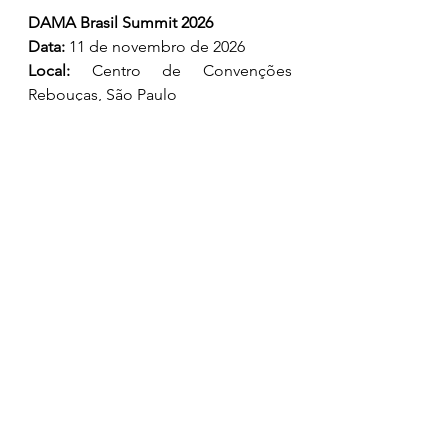
DAMA Brasil Summit 2026
Data:
 11 de novembro de 2026
Local:
 Centro de Convenções 
Rebouças, São Paulo
Formato:
 Presencial
Temas:
 Gestão de Dados, 
Governança de Dados, DMBOK, 
Inteligência Artificial, maturidade em 
dados e networking profissional.
Maiores informações podem ser 
obtidas no website do evento: 
https://digitaledu.com.br/dama-
brasil-summit-2026/
DAMA Brasil
Dama Brasil Summit