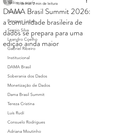
Todos os posts
15 de mai.
2 min de leitura
DAMA Brasil Summit 2026:
Artigos
a comunidade brasileira de
Bergson Lopes
dados se prepara para uma
Sergio Silva
Leandro Coelho
edição ainda maior
Gabriel Ribeiro
Institucional
DAMA Brasil
Soberania dos Dados
Monetização de Dados
Dama Brasil Summit
Tereza Cristina
Luís Rudí
Consuelo Rodrigues
Adriana Moutinho