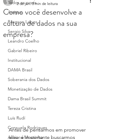
Todos os posts
2 de jun.
3 min de leitura
Como você desenvolve a
Artigos
cultura de dados na sua
Bergson Lopes
empresa?
Sergio Silva
Leandro Coelho
Gabriel Ribeiro
Institucional
DAMA Brasil
Soberania dos Dados
Monetização de Dados
Dama Brasil Summit
Tereza Cristina
Luís Rudí
Consuelo Rodrigues
Antes de pensarmos em promover 
Adriana Moutinho
algo, é importante buscarmos 